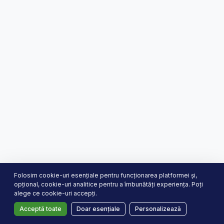
Folosim cookie-uri esențiale pentru funcționarea platformei și,
opțional, cookie-uri analitice pentru a îmbunătăți experiența. Poți
alege ce cookie-uri accepți.
Construit cu ❤️ de
YetiLabs
Acceptă toate
Doar esențiale
Personalizează
Termeni și Condiții
Confidențialitate
Preferințe cookie